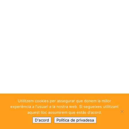
Utilitzem cookies per assegurar que donem la millor
experiència a l'usuari a la nostra web. Si segueixes utilitzant
aquest lloc assumirem que estàs d'acord.
D'acord
Política de privadesa