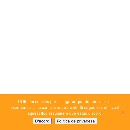
Utilitzem cookies per assegurar que donem la millor
experiència a l'usuari a la nostra web. Si segueixes utilitzant
aquest lloc assumirem que estàs d'acord.
D'acord
Política de privadesa