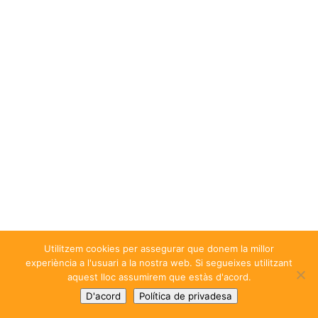
Utilitzem cookies per assegurar que donem la millor
experiència a l'usuari a la nostra web. Si segueixes utilitzant
aquest lloc assumirem que estàs d'acord.
D'acord
Política de privadesa